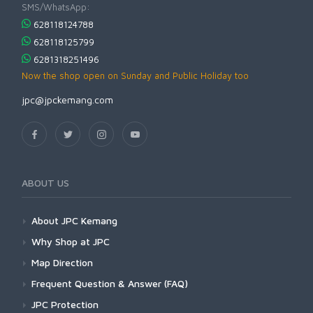
SMS/WhatsApp:
628118124788
628118125799
6281318251496
Now the shop open on Sunday and Public Holiday too
jpc@jpckemang.com
ABOUT US
About JPC Kemang
Why Shop at JPC
Map Direction
Frequent Question & Answer (FAQ)
JPC Protection