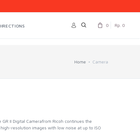
0
Rp. 0
DIRECTIONS
Home
Camera
e GR II Digital Camerafrom Ricoh continues the
high-resolution images with low noise at up to ISO