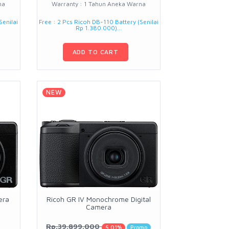
na
Warranty : 1 Tahun Aneka Warna
Senilai
Free : 2 Pcs Ricoh DB-110 Battery (Senilai
Rp 1.380.000)...
ADD TO CART
NEW
era
Ricoh GR IV Monochrome Digital
Camera
Rp.39.899.000
5.01%
Promo