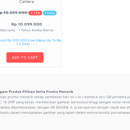
Camera
p.10.599.000
4.72%
Promo
Rp.10.099.000
Warranty : 1 Tahun Aneka Warna
ount Rp 500.000 Free (Value Up To Rp
1.2 Juta) : -...
ADD TO CART
gam Produk Pilihan Serta Promo Menarik
an promo menarik setiap pembelian hari ini.<.br> Kamera seri-GR pertama yang
16.2MP yang besar, memberikan gambar beresolusi tinggi dengan noise renda
ketika dikombinasikan dengan GR ENGINE V, ia beroperasi dengan cepat dan efi
mbantu dalam menciptakan gambar yang tajam dalam semua kondisi pencahayaa