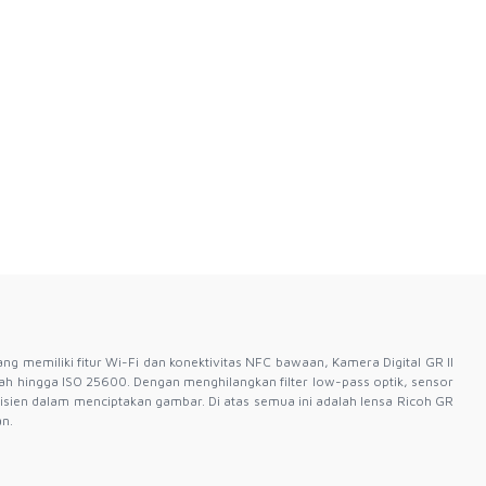
 memiliki fitur Wi-Fi dan konektivitas NFC bawaan, Kamera Digital GR II
h hingga ISO 25600. Dengan menghilangkan filter low-pass optik, sensor
sien dalam menciptakan gambar. Di atas semua ini adalah lensa Ricoh GR
n.