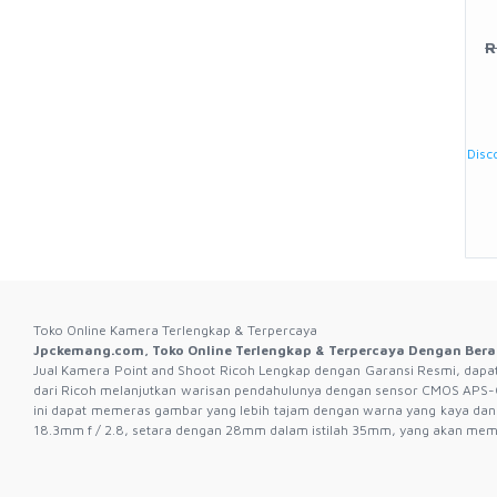
R
Disc
Toko Online Kamera Terlengkap & Terpercaya
Jpckemang.com, Toko Online Terlengkap & Terpercaya Dengan Bera
Jual Kamera Point and Shoot Ricoh Lengkap dengan Garansi Resmi, dapatk
dari Ricoh melanjutkan warisan pendahulunya dengan sensor CMOS APS-C 
ini dapat memeras gambar yang lebih tajam dengan warna yang kaya dan 
18.3mm f / 2.8, setara dengan 28mm dalam istilah 35mm, yang akan me