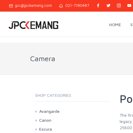
jpc@jpckemang.com
021-7180487
HOME
Camera
Po
SHOP CATEGORIES
Avangarde
The fir
Point And Shoot
Canon
legacy
25600
DSLR APSC
Escura