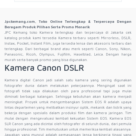
Jpckemang.com, Toko Online Terlengkap & Terpercaya Dengan
Beragam Produk Pilihan Serta Promo Menarik
JPC Kemang toko Kamera terlengkap dan terpercaya di Jakarta cek
katalog produk kami tersedia Kamera terbaru seperti Mirrorless, DSLR,
Instax, Pocket, Instant Film, juga tersedia lensa dan aksesoris terbaru dan
terlengkap. Dari berbagai brand atau merk seperti Canon, Sony, Nikon,
Panasonic, Ricoh, Olympus, Fujifilm, Haselblad, Leica. Dengan harga
murah serta banyak promo yang bisa digunakan.
Kamera Canon DSLR
Kamera digital Canon jadi salah satu kamera yang sering digunakan
fotografer dunia dalam melakukan pekerjaannya. Mengingat saat ini
fotografi tidak saja dilakukan oleh para profesional tapi juga mulai
diminati berbagai kalangan. Sehingga kebutuhan akan kamera menjadi
meningkat. Proyek untuk mengembangkan Sistem EOS R adalah upaya
lintas departemen yang melibatkan insinyur optik, mekanik dan listrik yang
bekerja dengan spesialis dalam produksi film dan kamera jaringan. Tim
mulai dengan mengevaluasi kembali kekuatan Sistem EOS. Kamera EOS
SLR Canon yang ada dicintai oleh fotografer di seluruh dunia, dari pemula
hingga profesional. Tim memutuskan untuk memeriksa kembali alasannya.
Jawaban yang muncul adalah pemasangan lensa berkinerja tinggi yang