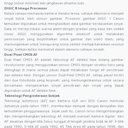
tinggi (noise minimal) dan jangkauan dinamis luas.
DIGIC 8 Image Processor
Ketika cahaya memasuki kamera melalui lensa, cahaya dikonversi menjadi
sinyal listrik oleh sensor gambar. Prosesor gambar DIGIC 1 Canon
kemudian digunakan untuk menghasilkan data gambar berdasarkan sinyal.
Data ini mereproduksi warna alami dengan gradasi yang kaya dan sedikit
noise. DIGIC menggunakan algoritme eksklusif untuk melakukan
pemrosesan yang dioptimalkan untuk gambar dan video diam, yang
memungkinkan untuk mengurangi noise sambil mempertahankan resolusi
tinggi, bahkan ketika memotret dalam skenario cahaya rendah.
Dual Pixel CMOS AF
Dual Pixel CMOS AF adalah teknologi AF deteksi fase bidang gambar
revolusioner yang menggunakan sensor CMOS dengan struktur baru yang
dilengkapi di mana semua piksel dapat melakukan fungsi AF pencitraan
dan deteksi fase. Dengan sensor Dual Pixel CMOS AF, setiap piksel terdiri
dari dua fotodioda yang terpisah, yang memungkinkannya untuk secara
bersamaan mengeluarkan sinyal pencitraan dan sinyal yang dapat
digunakan untuk AF deteksi fase.
Teknologi Penginderaan Subjek
Teknologi autofocus (AF) dari kamera SLR seri EOS Canon memulai
debutnya pada tahun 1987, memberikan dampak dengan kecepatan dan
kemudahan penggunaannya. Sejak saat itu, Canon terus mengembangkan
dan mengembangkan teknologi AF menjadi warisan kamera digital: dari
AF awalnya dengan titik fokus tunggal di tengah jendela bidik ke AF 3-titik
pada 1990, 5-titik AF pada 1992, 45 Titik Area AF pada tahun 1998, dan