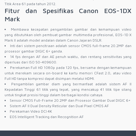
Titik Area 61 pada tahun 2012.
Fitur dan Spesifikas Canon EOS-1DX
Mark
Membawa kecepatan pengambilan gambar dan kemampuan video
yang dibutuhkan oleh pembuat gambar multimedia profesional, EOS-1D X
Mark II adalah model andalan dalam Canon Jajaran DSLR.
Inti dari sistem pencitraan adalah sensor CMOS full-frame 20.2MP dan
prosesor gambar DIGIC 6+ ganda.
14 fps dengan AF dan AE penuh waktu, dan rentang sensitivitas yang
diperluas dari ISO 50-409600.
Perekaman Full HD 1080p pada 120 fps, bersama dengan kemampuan
untuk merekam secara on-board ke kartu memori CFast 2.0, atau video
Full HD tanpa kompresi dapat disimpan melalui HDMI.
Pengambilan gambar diam yang bermanfaat adalah sistem AF II
Kepadatan Tinggi 61 titik yang tepat, yang mencakup 41 titik tipe silang
untuk tingkat presisi tinggi dalam berbagai kondisi cahaya.
Sensor CMOS Full-Frame 20.2MP dan Prosesor Gambar Dual DIGIC 6+
Sistem AF II Dual Density Reticular dan Dual Pixel CMOS AF
Perekaman Video DCI 4K
EOS Intelligent Tracking dan Recognition AF