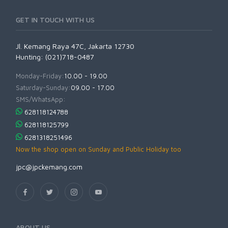
GET IN TOUCH WITH US
Jl. Kemang Raya 47C, Jakarta 12730
Hunting: (021)718-0487
Monday-Friday:
10.00 - 19.00
Saturday-Sunday:
09.00 - 17.00
SMS/WhatsApp:
628118124788
628118125799
6281318251496
Now the shop open on Sunday and Public Holiday too
jpc@jpckemang.com
ABOUT US