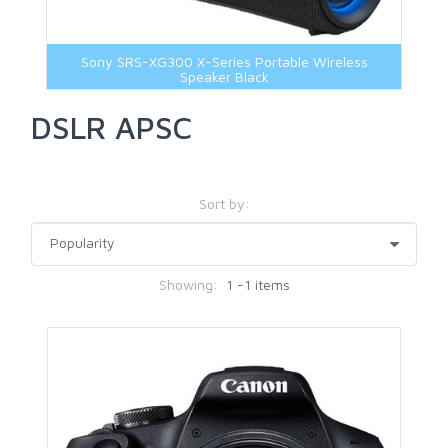
Sony SRS-XG300 X-Series Portable Wireless
Speaker Black
DSLR APSC
Sort by:
Showing:
1 -1 items