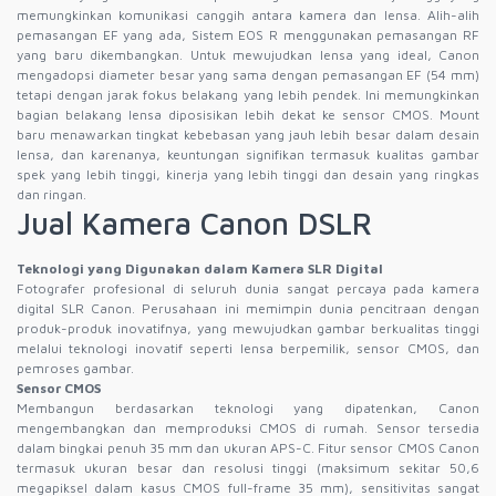
memungkinkan komunikasi canggih antara kamera dan lensa. Alih-alih
pemasangan EF yang ada, Sistem EOS R menggunakan pemasangan RF
yang baru dikembangkan. Untuk mewujudkan lensa yang ideal, Canon
mengadopsi diameter besar yang sama dengan pemasangan EF (54 mm)
tetapi dengan jarak fokus belakang yang lebih pendek. Ini memungkinkan
bagian belakang lensa diposisikan lebih dekat ke sensor CMOS. Mount
baru menawarkan tingkat kebebasan yang jauh lebih besar dalam desain
lensa, dan karenanya, keuntungan signifikan termasuk kualitas gambar
spek yang lebih tinggi, kinerja yang lebih tinggi dan desain yang ringkas
dan ringan.
Jual Kamera Canon DSLR
Teknologi yang Digunakan dalam Kamera SLR Digital
Fotografer profesional di seluruh dunia sangat percaya pada kamera
digital SLR Canon. Perusahaan ini memimpin dunia pencitraan dengan
produk-produk inovatifnya, yang mewujudkan gambar berkualitas tinggi
melalui teknologi inovatif seperti lensa berpemilik, sensor CMOS, dan
pemroses gambar.
Sensor CMOS
Membangun berdasarkan teknologi yang dipatenkan, Canon
mengembangkan dan memproduksi CMOS di rumah. Sensor tersedia
dalam bingkai penuh 35 mm dan ukuran APS-C. Fitur sensor CMOS Canon
termasuk ukuran besar dan resolusi tinggi (maksimum sekitar 50,6
megapiksel dalam kasus CMOS full-frame 35 mm), sensitivitas sangat