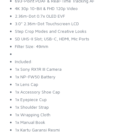
693-Point PDAF & Real-Time Tracking AF
4K 30p 10-Bit & FHD 120p Video
2.36m-Dot 0.7x OLED EVF
3.0" 2.36m-Dot Touchscreen LCD
Step Crop Modes and Creative Looks
SD UHS-II Slot; USB-C, HDMI, Mic Ports
Filter Size: 49mm
Included:
1x Sony RX1R III Camera
1x NP-FW50 Battery
1x Lens Cap
1x Accessory Shoe Cap
1x Eyepiece Cup
1x Shoulder Strap
1x Wrapping Cloth
1x Manual Book
1x Kartu Garansi Resmi