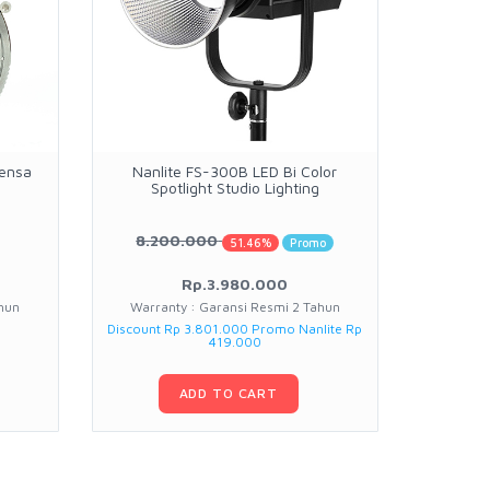
Lensa
Nanlite FS-300B LED Bi Color
Can
Spotlight Studio Lighting
8.200.000
53.
51.46%
Promo
Rp.3.980.000
hun
Warranty : Garansi Resmi 2 Tahun
Warranty :
Discount Rp 3.801.000 Promo Nanlite Rp
Pro
419.000
ADD TO CART