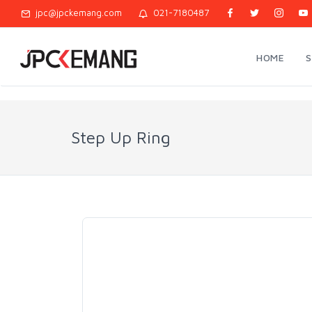
jpc@jpckemang.com
021-7180487
HOME
Step Up Ring