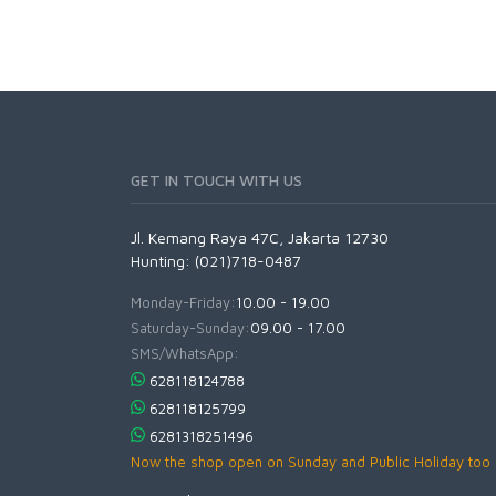
GET IN TOUCH WITH US
Jl. Kemang Raya 47C, Jakarta 12730
Hunting: (021)718-0487
Monday-Friday:
10.00 - 19.00
Saturday-Sunday:
09.00 - 17.00
SMS/WhatsApp:
628118124788
628118125799
6281318251496
Now the shop open on Sunday and Public Holiday too