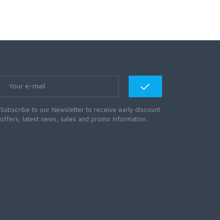
Subscribe to our Newsletter to receive early discount
offers, latest news, sales and promo information.