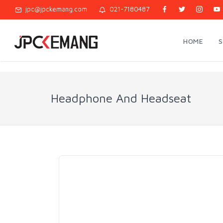
jpc@jpckemang.com
021-7180487
HOME
Headphone And Headseat