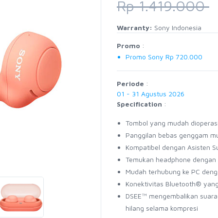
Rp 1.419.000
Warranty:
Sony Indonesia
Promo
:
Promo Sony Rp 720.000
Periode
:
01 - 31 Agustus 2026
Specification
:
Tombol yang mudah dioperas
Panggilan bebas genggam mu
Kompatibel dengan Asisten S
Temukan headphone dengan F
Mudah terhubung ke PC denga
Konektivitas Bluetooth® yang
DSEE™ mengembalikan suara f
hilang selama kompresi