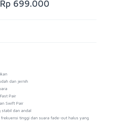
Rp 699.000
ikan
dah dan jernih
uara
ast Pair
n Swift Pair
 stabil dan andal
rekuensi tinggi dan suara fade-out halus yang