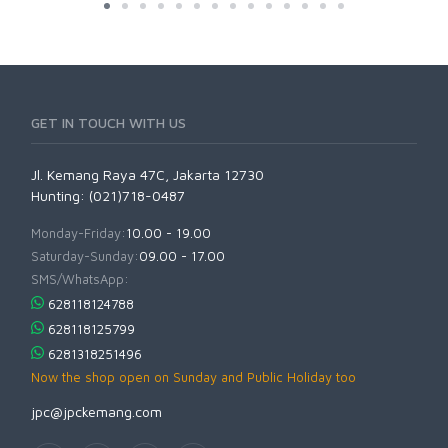
GET IN TOUCH WITH US
Jl. Kemang Raya 47C, Jakarta 12730
Hunting: (021)718-0487
Monday-Friday:
10.00 - 19.00
Saturday-Sunday:
09.00 - 17.00
SMS/WhatsApp:
628118124788
628118125799
6281318251496
Now the shop open on Sunday and Public Holiday too
jpc@jpckemang.com