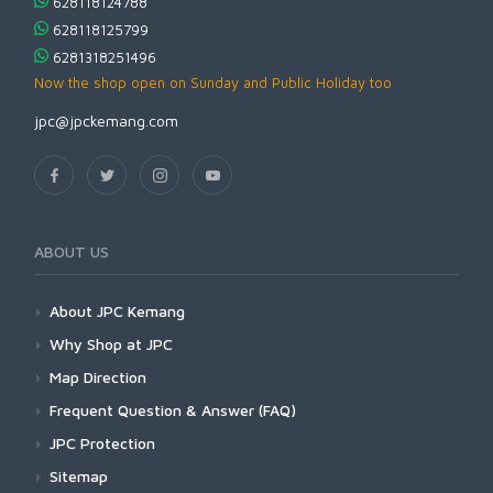
628118124788
628118125799
6281318251496
Now the shop open on Sunday and Public Holiday too
jpc@jpckemang.com
ABOUT US
About JPC Kemang
Why Shop at JPC
Map Direction
Frequent Question & Answer (FAQ)
JPC Protection
Sitemap