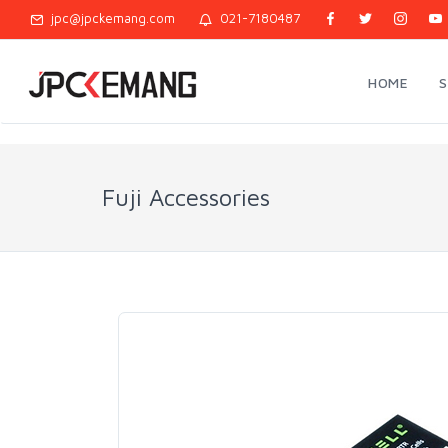
jpc@jpckemang.com
021-7180487
HOME
Fuji Accessories