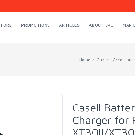
STORE
PROMOTIONS
ARTICLES
ABOUT JPC
MAP 
Home
Camera Accessorie
Casell Batt
Charger for F
XT30II/XT3