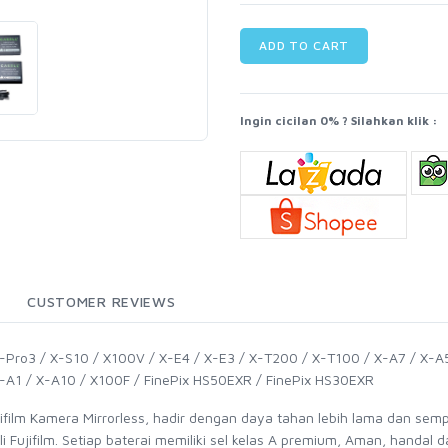
ADD TO CART
Ingin cicilan 0% ? Silahkan klik :
CUSTOMER REVIEWS
 X-Pro3 / X-S10 / X100V / X-E4 / X-E3 / X-T200 / X-T100 / X-A7 / X-A5
X-A1 / X-A10 / X100F / FinePix HS50EXR / FinePix HS30EXR
ifilm Kamera Mirrorless, hadir dengan daya tahan lebih lama dan sem
li Fujifilm. Setiap baterai memiliki sel kelas A premium, Aman, hand