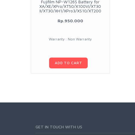
Fujifilm NP-W126S Battery for
XA/XE/XPro/XT50/X100VI/XT30
II/XT30/XH1/XPro3/XS10/XT200
Rp.950.000
Warranty : Non Warranty
ADD TO CART
GET IN TOUCH WITH US