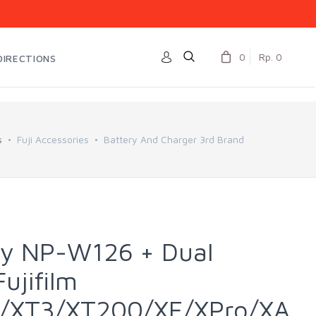
0
Rp. 0
DIRECTIONS
s
Fuji Accessories
Battery And Charger 3rd Brand
ery NP-W126 + Dual
ujifilm
0/XT3/XT200/XE/XPro/XA