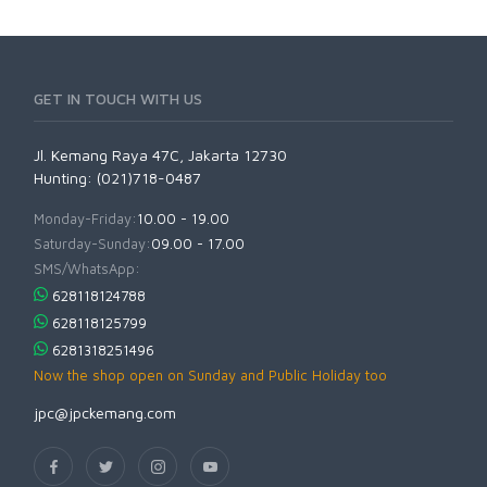
GET IN TOUCH WITH US
Jl. Kemang Raya 47C, Jakarta 12730
Hunting: (021)718-0487
Monday-Friday:
10.00 - 19.00
Saturday-Sunday:
09.00 - 17.00
SMS/WhatsApp:
628118124788
628118125799
6281318251496
Now the shop open on Sunday and Public Holiday too
jpc@jpckemang.com