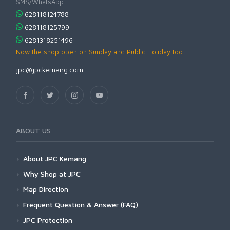
SMS/WhatsApp:
628118124788
628118125799
6281318251496
Now the shop open on Sunday and Public Holiday too
jpc@jpckemang.com
ABOUT US
About JPC Kemang
Why Shop at JPC
Map Direction
Frequent Question & Answer (FAQ)
JPC Protection