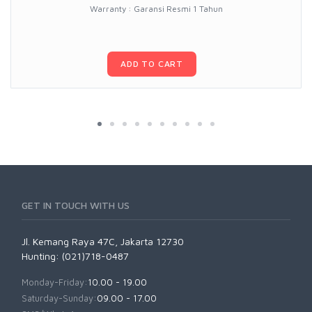
Warranty : Garansi Resmi 1 Tahun
ADD TO CART
GET IN TOUCH WITH US
Jl. Kemang Raya 47C, Jakarta 12730
Hunting: (021)718-0487
Monday-Friday:
10.00 - 19.00
Saturday-Sunday:
09.00 - 17.00